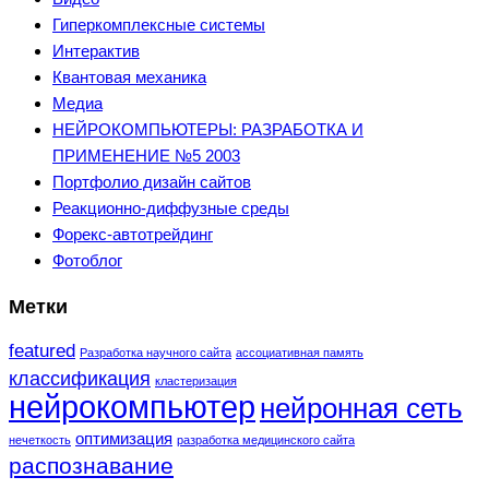
Гиперкомплексные системы
Интерактив
Квантовая механика
Медиа
НЕЙРОКОМПЬЮТЕРЫ: РАЗРАБОТКА И
ПРИМЕНЕНИЕ №5 2003
Портфолио дизайн сайтов
Реакционно-диффузные среды
Форекс-автотрейдинг
Фотоблог
Метки
featured
Разработка научного сайта
ассоциативная память
классификация
кластеризация
нейрокомпьютер
нейронная сеть
оптимизация
нечеткость
разработка медицинского сайта
распознавание