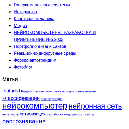
Гиперкомплексные системы
Интерактив
Квантовая механика
Медиа
НЕЙРОКОМПЬЮТЕРЫ: РАЗРАБОТКА И
ПРИМЕНЕНИЕ №5 2003
Портфолио дизайн сайтов
Реакционно-диффузные среды
Форекс-автотрейдинг
Фотоблог
Метки
featured
Разработка научного сайта
ассоциативная память
классификация
кластеризация
нейрокомпьютер
нейронная сеть
оптимизация
нечеткость
разработка медицинского сайта
распознавание