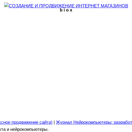
b i o x
ксное продвижение сайта)
|
Журнал Нейрокомпьютеры: разработ
кта и нейрокомпьютеры.