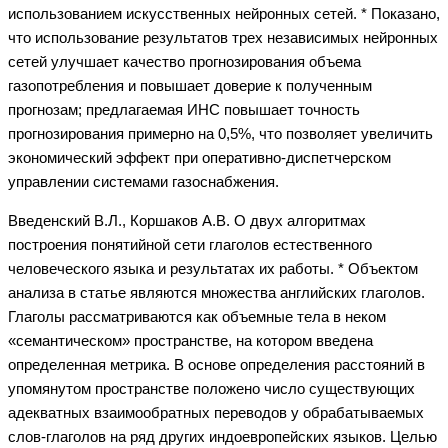
использованием искусственных нейронных сетей. * Показано,
что использование результатов трех независимых нейронных
сетей улучшает качество прогнозирования объема
газопотребления и повышает доверие к полученным
прогнозам; предлагаемая ИНС повышает точность
прогнозирования примерно на 0,5%, что позволяет увеличить
экономический эффект при оперативно-диспетчерском
управлении системами газоснабжения.
Введенский В.Л., Коршаков А.В. О двух алгоритмах
построения понятийной сети глаголов естественного
человеческого языка и результатах их работы. * Объектом
анализа в статье являются множества английских глаголов.
Глаголы рассматриваются как объемные тела в неком
«семантическом» пространстве, на котором введена
определенная метрика. В основе определения расстояний в
упомянутом пространстве положено число существующих
адекватных взаимообратных переводов у обрабатываемых
слов-глаголов на ряд других индоевропейских языков. Целью