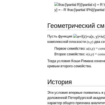
Геометрический с
Пусть функция
комплексной плоскости
два се
(
x
,
y
)
Первое семейство:
u
(
x
,
y
) =
c
o
n
Второе семейство:
v
(
x
,
y
) =
c
o
n
s
Тогда условия Коши-Римана означа
кривым второго семейства.
История
Эти условия впервые появились в
доложенной Петербургской академ
характер общего признака аналити