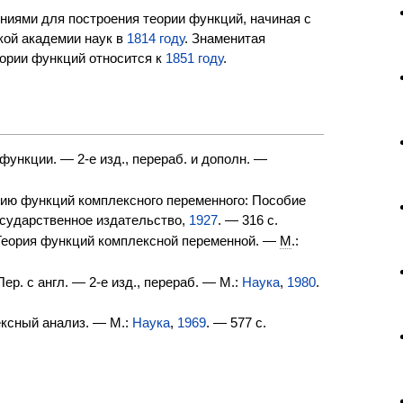
иями для построения теории функций, начиная с
кой академии наук в
1814 году
. Знаменитая
ории функций относится к
1851 году
.
ункции. — 2-е изд., перераб. и дополн. —
ию функций комплексного переменного: Пособие
осударственное издательство,
1927
. — 316 с.
еория функций комплексной переменной. —
М
.:
ер. с англ. — 2-е изд., перераб. — М.:
Наука
,
1980
.
ксный анализ. — М.:
Наука
,
1969
. — 577 с.