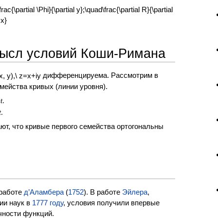
мысл условий Коши-Римана
дифференцируема. Рассмотрим в
мейства кривых (линии уровня).
s
t
.
t
.
ют, что кривые первого семейства ортогональны
 работе
д’Аламбера
(
1752
). В работе
Эйлера
,
ии наук в
1777 году
, условия получили впервые
чности функций.