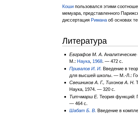
Коши
пользовался этими соотношен
мемуара, представленного Парижс
диссертация
Римана
об основах те
Литература
Евграфов М. А.
Аналитические ф
М.:
Наука
,
1968
. — 472 с.
Привалов И. И.
Введение в теор
для высшей школы. — М.-Л.: Г
Свешников А. Г., Тихонов А. Н.
Т
Наука, 1974. — 320 с.
Титчмарш Е.
Теория функций: П
— 464 с.
Шабат Б. В.
Введение в компле