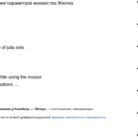
нения параметров множества Жюлиа
.
 of julia sets
 while using the mouse
 buttons …
овиями д’Аламбера — Эйлера
— соотношения, связывающие
части всякой дифференцируемой
функции комплексного переменного