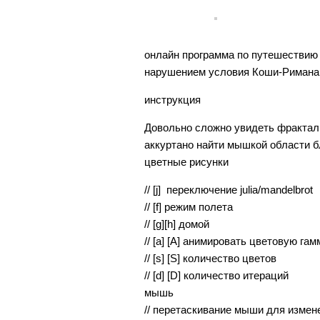
онлайн программа по путешествию
нарушением условия Коши-Римана
инструкция
Довольно сложно увидеть фрактал 
аккуртано найти мышкой области 
цветные рисунки
// [j] переключение julia/mandelbrot
// [f] режим полета
// [g][h] домой
// [a] [A] анимировать цветовую гам
// [s] [S] количество цветов
// [d] [D] количество итераций
мышь
// перетаскивание мыши для изме