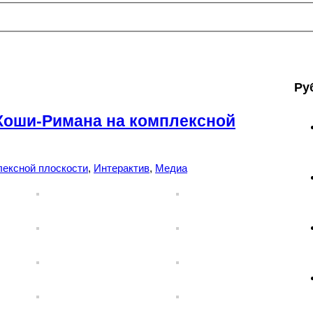
Ру
Коши-Римана на комплексной
лексной плоскости
,
Интерактив
,
Медиа