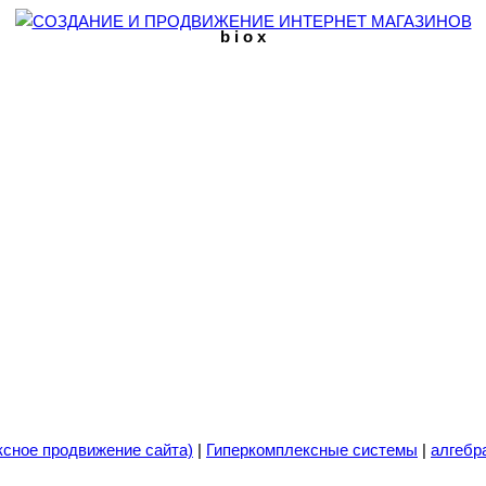
b i o x
ксное продвижение сайта)
|
Гиперкомплексные системы
|
алгебр