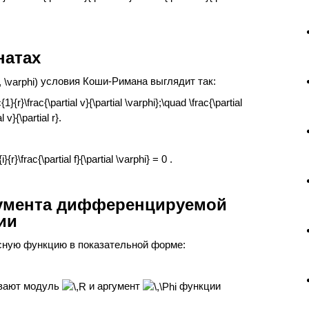
натах
условия Коши-Римана выглядит так:
гумента дифференцируемой
ии
сную функцию в показательной форме:
ывают модуль
и аргумент
функции