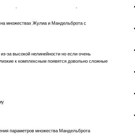
 на множествах Жулиа и Мандельброта с
из-за высокой нелинейности но если очень
близкие к комплексным появятся довольно сложные
му
нения параметров множества Мандельброта