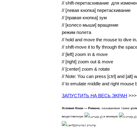
// shift-перетаскивание для изме
// [левая кнопка] перетаскивание
// [правая кнопка] зум
// [колесо мыши] вращение
режим полета
// hold and move the mouse to dive in
// shift-move it to fly through the space
// [left] zoom in & move
// [right] zoom out & move
// [center] zoom & rotate
// Note: You can press [ctrl] and [alt]
// to emulate middle and right mouse
ЗАПУСТИТЬ НА ВЕСЬ ЭКРАН
>>>
Условия Коши — Римана
, называемые также
усл
вещественную
и мнимую
.