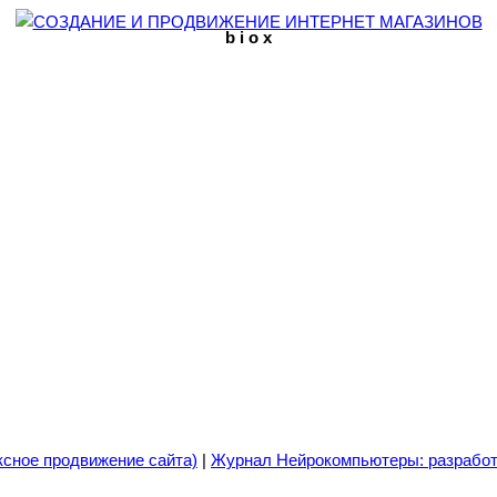
b i o x
ксное продвижение сайта)
|
Журнал Нейрокомпьютеры: разработ