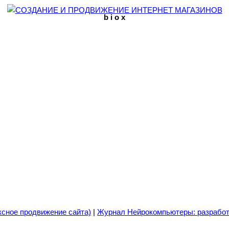
b i o x
ксное продвижение сайта)
|
Журнал Нейрокомпьютеры: разработ