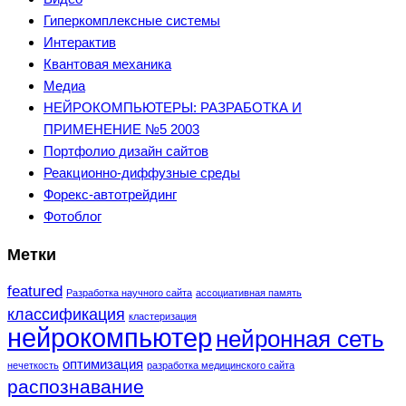
Гиперкомплексные системы
Интерактив
Квантовая механика
Медиа
НЕЙРОКОМПЬЮТЕРЫ: РАЗРАБОТКА И
ПРИМЕНЕНИЕ №5 2003
Портфолио дизайн сайтов
Реакционно-диффузные среды
Форекс-автотрейдинг
Фотоблог
Метки
featured
Разработка научного сайта
ассоциативная память
классификация
кластеризация
нейрокомпьютер
нейронная сеть
оптимизация
нечеткость
разработка медицинского сайта
распознавание