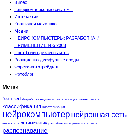
Видео
Гиперкомплексные системы
Интерактив
Квантовая механика
Медиа
НЕЙРОКОМПЬЮТЕРЫ: РАЗРАБОТКА И
ПРИМЕНЕНИЕ №5 2003
Портфолио дизайн сайтов
Реакционно-диффузные среды
Форекс-автотрейдинг
Фотоблог
Метки
featured
Разработка научного сайта
ассоциативная память
классификация
кластеризация
нейрокомпьютер
нейронная сеть
оптимизация
нечеткость
разработка медицинского сайта
распознавание