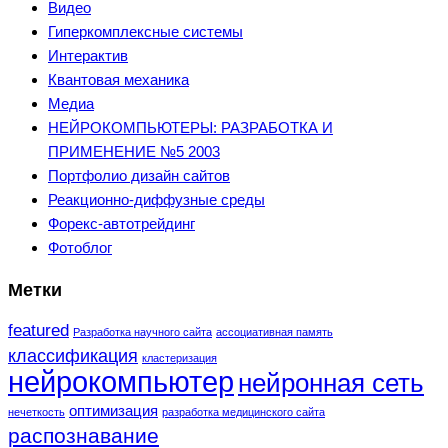
Видео
Гиперкомплексные системы
Интерактив
Квантовая механика
Медиа
НЕЙРОКОМПЬЮТЕРЫ: РАЗРАБОТКА И
ПРИМЕНЕНИЕ №5 2003
Портфолио дизайн сайтов
Реакционно-диффузные среды
Форекс-автотрейдинг
Фотоблог
Метки
featured
Разработка научного сайта
ассоциативная память
классификация
кластеризация
нейрокомпьютер
нейронная сеть
оптимизация
нечеткость
разработка медицинского сайта
распознавание