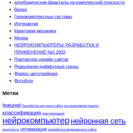
алгебраические фракталы на комплексной плоскости
Видео
Гиперкомплексные системы
Интерактив
Квантовая механика
Медиа
НЕЙРОКОМПЬЮТЕРЫ: РАЗРАБОТКА И
ПРИМЕНЕНИЕ №5 2003
Портфолио дизайн сайтов
Реакционно-диффузные среды
Форекс-автотрейдинг
Фотоблог
Метки
featured
Разработка научного сайта
ассоциативная память
классификация
кластеризация
нейрокомпьютер
нейронная сеть
оптимизация
нечеткость
разработка медицинского сайта