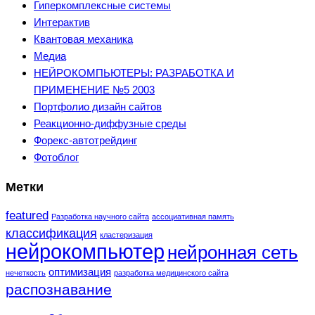
Гиперкомплексные системы
Интерактив
Квантовая механика
Медиа
НЕЙРОКОМПЬЮТЕРЫ: РАЗРАБОТКА И
ПРИМЕНЕНИЕ №5 2003
Портфолио дизайн сайтов
Реакционно-диффузные среды
Форекс-автотрейдинг
Фотоблог
Метки
featured
Разработка научного сайта
ассоциативная память
классификация
кластеризация
нейрокомпьютер
нейронная сеть
оптимизация
нечеткость
разработка медицинского сайта
распознавание