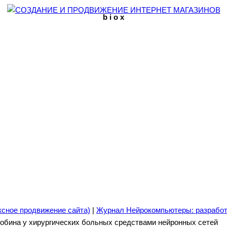
b i o x
ксное продвижение сайта)
|
Журнал Нейрокомпьютеры: разработ
лобина у хирургических больных средствами нейронных сетей