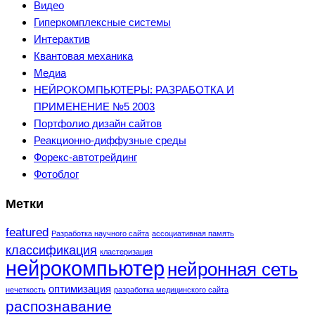
Видео
Гиперкомплексные системы
Интерактив
Квантовая механика
Медиа
НЕЙРОКОМПЬЮТЕРЫ: РАЗРАБОТКА И
ПРИМЕНЕНИЕ №5 2003
Портфолио дизайн сайтов
Реакционно-диффузные среды
Форекс-автотрейдинг
Фотоблог
Метки
featured
Разработка научного сайта
ассоциативная память
классификация
кластеризация
нейрокомпьютер
нейронная сеть
оптимизация
нечеткость
разработка медицинского сайта
распознавание